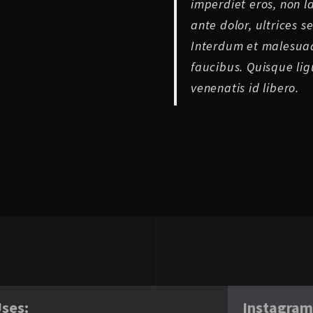
imperdiet eros, non l
ante dolor, ultrices s
Interdum et malesuad
faucibus. Quisque ligu
venenatis id libero.
ses:
Instagra