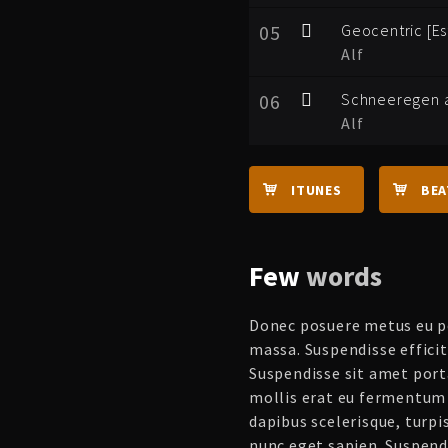
05
Geocentric [Es
Alf
06
Schneeregen 
Alf
ITUNES
BE
Few
words
Donec posuere metus eu po
massa. Suspendisse effici
Suspendisse sit amet por
mollis erat eu fermentum 
dapibus scelerisque, turpi
nunc eget sapien. Suspendi