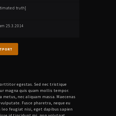
timated truth]
am 25.3.2014
ATPORT
rttitor egestas. Sed nec tristique
tur magna quis quam mollis tempor.
ta metus, nec aliquam massa. Maecenas
vulputate. Fusce pharetra, neque eu
s leo feugiat nisi, eget dapibus sapien
sse id tincidunt mi, non volutpat