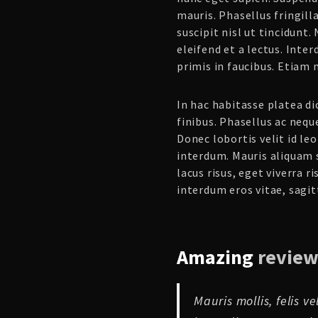
mauris. Phasellus fringill
suscipit nisl ut tincidunt.
eleifend et a lectus. Int
primis in faucibus. Etiam 
In hac habitasse platea d
finibus. Phasellus ac nequ
Donec lobortis velit id l
interdum. Mauris aliquam
lacus risus, eget viverra r
interdum eros vitae, sagitt
Amazing
review
Mauris mollis, felis v