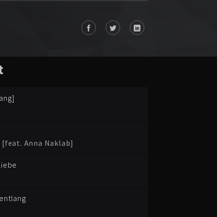
t
ang]
 [feat. Anna Naklab]
Liebe
bentlang