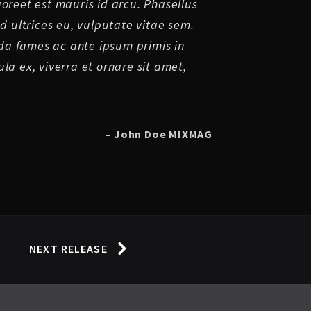
aoreet est mauris id arcu. Phasellus
ed ultrices eu, vulputate vitae sem.
a fames ac ante ipsum primis in
la ex, viverra et ornare sit amet,
– John Doe MIXMAG
NEXT RELEASE
m