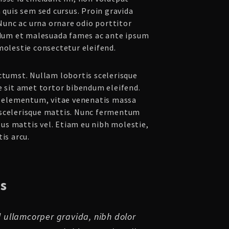
a quis sem sed cursus. Proin gravida
 Nunc ac urna ornare odio porttitor
erdum et malesuada fames ac ante ipsum
molestie consectetur eleifend.
ictumst. Nullam lobortis scelerisque
e sit amet tortor bibendum eleifend.
eo elementum, vitae venenatis massa
 scelerisque mattis. Nunc fermentum
isus mattis vel. Etiam eu nibh molestie,
is arcu.
s
el ullamcorper gravida, nibh dolor