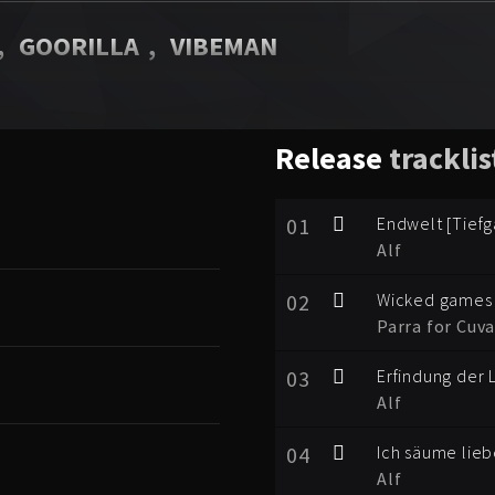
,
GOORILLA
,
VIBEMAN
Release
tracklis
01
Endwelt [Tiefg
Alf
02
Wicked games
Parra for Cuva
03
Erfindung der 
Alf
04
Ich säume lie
Alf