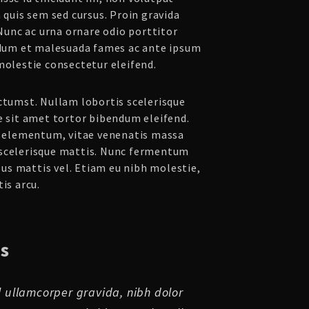
a quis sem sed cursus. Proin gravida
 Nunc ac urna ornare odio porttitor
erdum et malesuada fames ac ante ipsum
molestie consectetur eleifend.
ictumst. Nullam lobortis scelerisque
e sit amet tortor bibendum eleifend.
eo elementum, vitae venenatis massa
 scelerisque mattis. Nunc fermentum
isus mattis vel. Etiam eu nibh molestie,
is arcu.
s
el ullamcorper gravida, nibh dolor