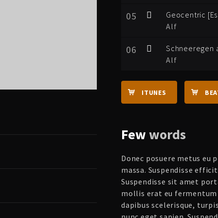
05
Geocentric [Es
Alf
06
Schneeregen 
Alf
ITUNES
BE
Few
words
Donec posuere metus eu po
massa. Suspendisse effici
Suspendisse sit amet por
mollis erat eu fermentum 
dapibus scelerisque, turpi
nunc eget sapien. Suspendi