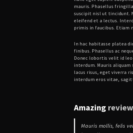
mauris. Phasellus fringill
suscipit nisl ut tincidunt.
eleifend et a lectus. Int
primis in faucibus. Etiam 
In hac habitasse platea d
finibus. Phasellus ac nequ
Donec lobortis velit id l
interdum. Mauris aliquam
lacus risus, eget viverra r
interdum eros vitae, sagitt
Amazing
review
Mauris mollis, felis v