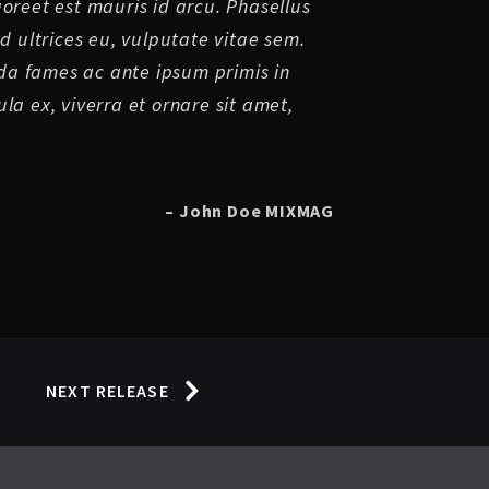
aoreet est mauris id arcu. Phasellus
ed ultrices eu, vulputate vitae sem.
a fames ac ante ipsum primis in
la ex, viverra et ornare sit amet,
– John Doe MIXMAG
NEXT RELEASE
m