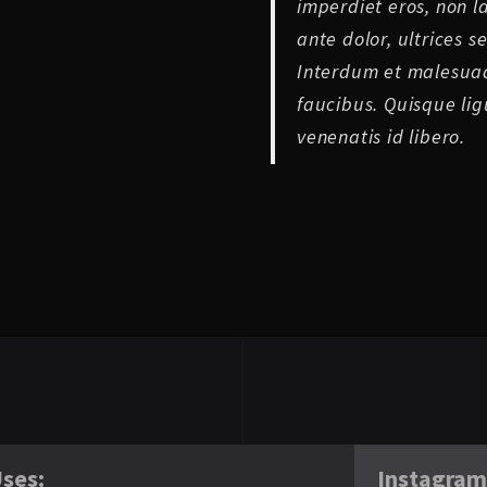
imperdiet eros, non l
ante dolor, ultrices s
Interdum et malesuad
faucibus. Quisque ligu
venenatis id libero.
ses:
Instagra