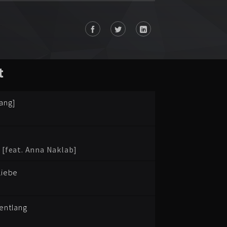
t
ang]
 [feat. Anna Naklab]
Liebe
bentlang