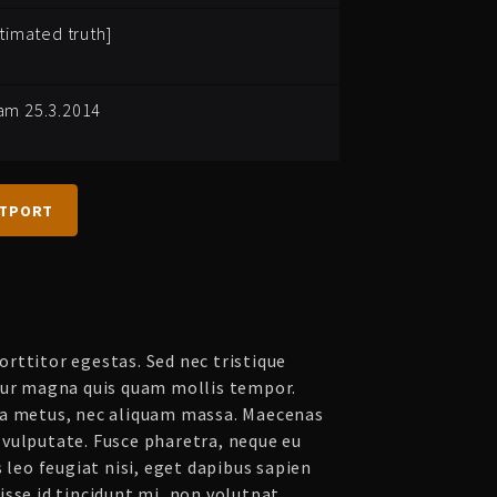
timated truth]
am 25.3.2014
ATPORT
rttitor egestas. Sed nec tristique
tur magna quis quam mollis tempor.
ta metus, nec aliquam massa. Maecenas
vulputate. Fusce pharetra, neque eu
s leo feugiat nisi, eget dapibus sapien
sse id tincidunt mi, non volutpat