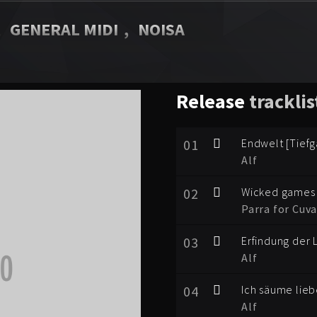
,
GENERAL MIDI
,
NOISA
Release
tracklis
01
Endwelt [Tiefg
Alf
02
Wicked games
Parra for Cuva
03
Erfindung der 
Alf
04
Ich säume lie
Alf